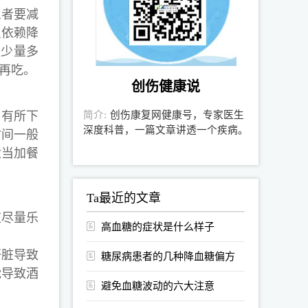
患者要减
只依赖降
取少量多
再吃。
创伤健康说
简介:
创伤康复网健康号，专家医生
有所下
深度科普，一篇文章讲透一个疾病。
时间一般
适当加餐
Ta最近的文章
应尽量乐
高血糖的症状是什么样子
肝脏导致
糖尿病患者的几种降血糖偏方
能导致酒
避免血糖波动的六大注意