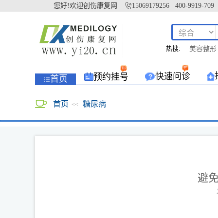
您好!欢迎创伤康复网
15069179256 400-9919-709
热搜:
美容整形
快速问诊
预约挂号
首页
首页
糖尿病
<<
避