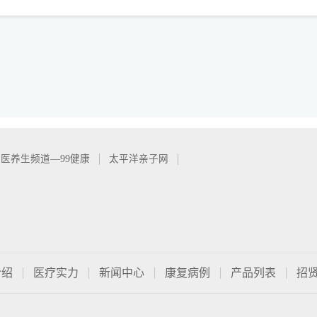
医养生频道—99健康
太平洋亲子网
介绍
医疗实力
新闻中心
康复病例
产品列表
招