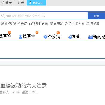
请
登录
|
注册
搜索
测试神经内科头疼
血管外科创面
糖尿病足
外伤手术创面
烧伤整形
找医院
找医生
复查
查疾病
新闻
免血糖波动的六大注意
发布人：admin 阅读：3931