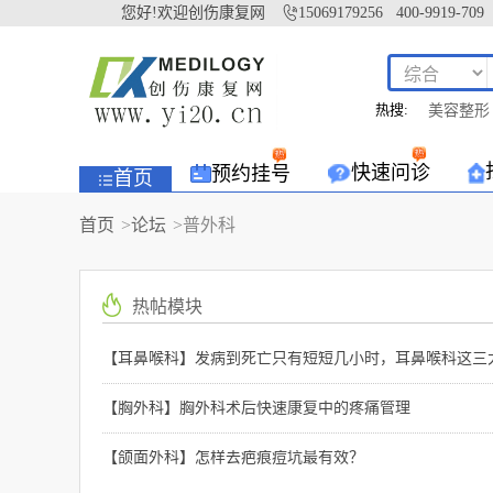
您好!欢迎创伤康复网
15069179256 400-9919-709
热搜:
美容整形
快速问诊
预约挂号
首页
首页
>
论坛
>
普外科
热帖模块
【耳鼻喉科】发病到死亡只有短短几小时，耳鼻喉科这三
【胸外科】胸外科术后快速康复中的疼痛管理
【颌面外科】怎样去疤痕痘坑最有效？