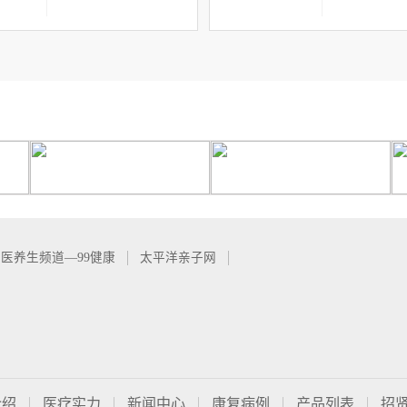
医养生频道—99健康
太平洋亲子网
介绍
医疗实力
新闻中心
康复病例
产品列表
招