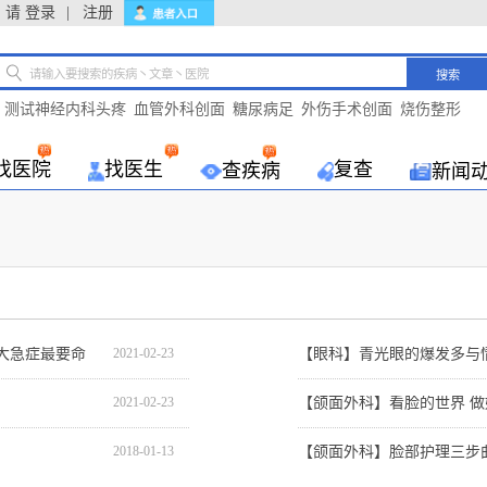
请
登录
|
注册
搜索
测试神经内科头疼
血管外科创面
糖尿病足
外伤手术创面
烧伤整形
找医院
找医生
复查
查疾病
新闻
大急症最要命
2021-02-23
【眼科】青光眼的爆发多与
2021-02-23
【颌面外科】看脸的世界 
2018-01-13
【颌面外科】脸部护理三步