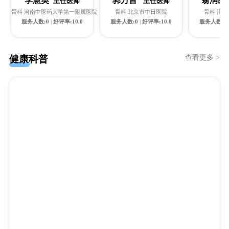
李慧英
郭万首
翁润
主任医师
主任医师
骨科 河南中医药大学第一附属医院
骨科 北京市中日医院
骨科 渭
服务人数:0
|
好评率:10.0
服务人数:0
|
好评率:10.0
服务人数:1
健康科普
查看更多 >