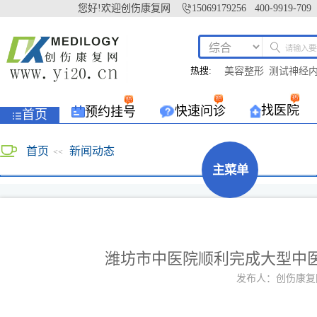
您好!欢迎创伤康复网
15069179256 400-9919-709
热搜:
美容整形
测试神经
找医院
快速问诊
预约挂号
首页
首页
新闻动态
<<
主菜单
潍坊市中医院顺利完成大型中医
发布人：创伤康复网yi