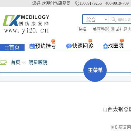
您好!欢迎创伤康复网
15069179256 400-9919-709
热搜:
美容整形
测试神经
找医院
快速问诊
预约挂号
首页
首页
明星医院
<<
主菜单
山西太钢总
创伤康复网yi